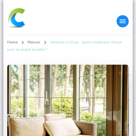
Colleys.fr
Home
Maison
Véranda à Orsay : quels matériaux choisir
pour un projet durable ?