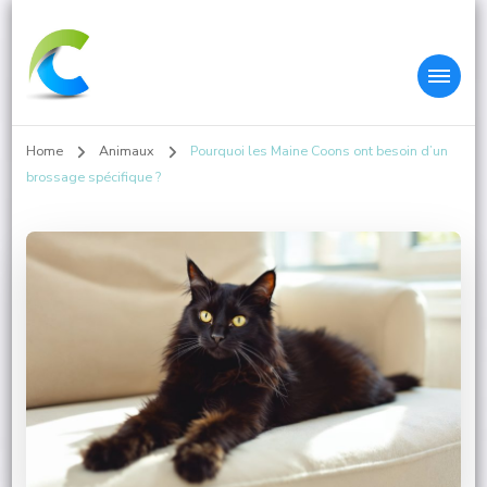
Colleys.fr
Home
Animaux
Pourquoi les Maine Coons ont besoin d’un
brossage spécifique ?