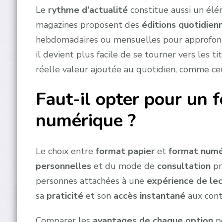
Le
rythme d’actualité
constitue aussi un él
magazines proposent des
éditions quotidien
hebdomadaires ou mensuelles pour approfondir 
il devient plus facile de se tourner vers les tit
réelle valeur ajoutée au quotidien, comme c
Faut-il opter pour un 
numérique ?
Le choix entre
format papier
et
format numé
personnelles
et du mode de
consultation
pr
personnes attachées à une
expérience de lec
sa
praticité
et son
accès instantané
aux cont
Comparer les
avantages de chaque option
pe